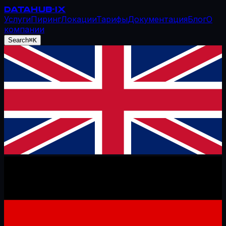
DATAHUB
-IX
Услуги
Пиринг
Локации
Тарифы
Документация
Блог
О
компании
Search
⌘K