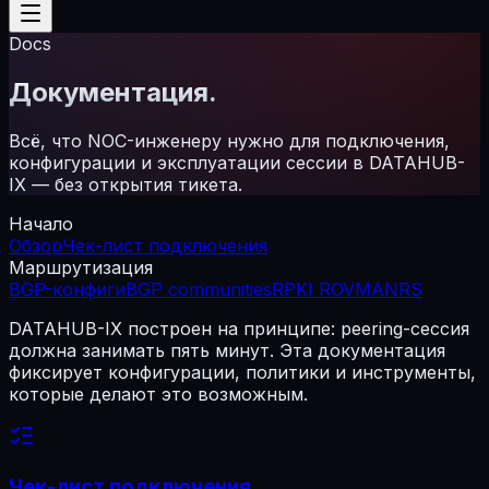
Docs
Документация.
Всё, что NOC-инженеру нужно для подключения,
конфигурации и эксплуатации сессии в DATAHUB-
IX — без открытия тикета.
Начало
Обзор
Чек-лист подключения
Маршрутизация
BGP-конфиги
BGP communities
RPKI ROV
MANRS
DATAHUB-IX построен на принципе: peering-сессия
должна занимать пять минут. Эта документация
фиксирует конфигурации, политики и инструменты,
которые делают это возможным.
Чек-лист подключения