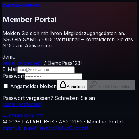
DATAHUB
-IX
Member Portal
Melden Sie sich mit Ihren Mitgliedszugangsdaten an.
SSO via SAML / OIDC verfügbar – kontaktieren Sie das
NOC zur Aktivierung.
demo
[email protected]
/ DemoPass123!
E-Mail
Passwort
Angemeldet bleiben
Anmelden
Mit SSO anmelden
Passwort vergessen? Schreiben Sie an
[email protected]
.
← datahub-ix.net
©
2026
DATAHUB-IX · AS202192 · Member Portal
datahub-ix.net
Privacy
Status
Support